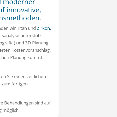
d moderner
uf innovative,
onsmethoden.
nden wir Titan und
Zirkon
.
fsanalyse unterstützt
ografie) und 3D-Planung
ierten Kostenvoranschlag.
lichen Planung kommt
en Sie einen zeitlichen
s zum fertigen
re Behandlungen sind auf
 möglich.