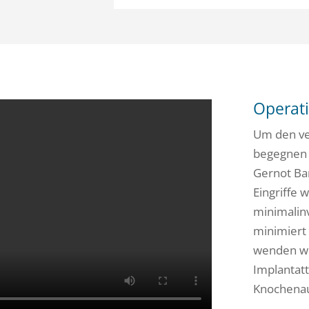
Operat
Um den ve
begegnen z
Gernot Bar
Eingriffe 
minimalin
minimiert 
wenden wir
Implantatt
Knochenauf